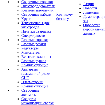
Сварочные горелки
Акции
Электрододержатели
Новости
Клеммы заземления
Лицензии
Сварочные кабели
Крупному
Демонстрац
Круги
бизнесу
зал
Термопеналы для
Обработка
электродов
персональны
Палатки сварщика
данных
Спецжидкости
Газовые горелки
Газовые резаки
Редукторы
Манометры
Вентили, клапаны
Газовые рукава
Комплектующие
Аппараты
плазменной резки
CUT
Плазмотроны
Комплектующие
Сварочные
автоматы
Средства
механизации сварки