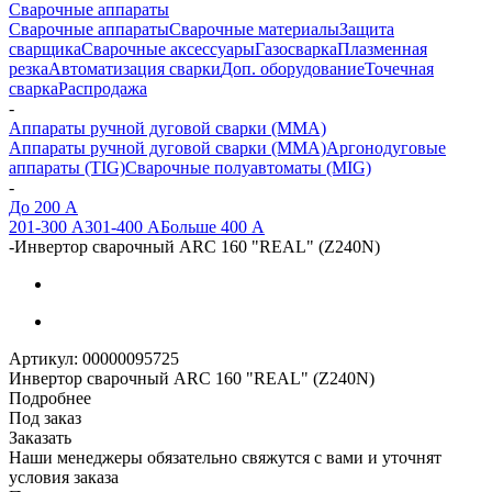
Сварочные аппараты
Сварочные аппараты
Сварочные материалы
Защита
сварщика
Сварочные аксессуары
Газосварка
Плазменная
резка
Автоматизация сварки
Доп. оборудование
Точечная
сварка
Распродажа
-
Аппараты ручной дуговой сварки (MMA)
Аппараты ручной дуговой сварки (MMA)
Аргонодуговые
аппараты (TIG)
Сварочные полуавтоматы (MIG)
-
До 200 А
201-300 А
301-400 А
Больше 400 А
-
Инвертор сварочный ARC 160 "REAL" (Z240N)
Артикул:
00000095725
Инвертор сварочный ARC 160 "REAL" (Z240N)
Подробнее
Под заказ
Заказать
Наши менеджеры обязательно свяжутся с вами и уточнят
условия заказа