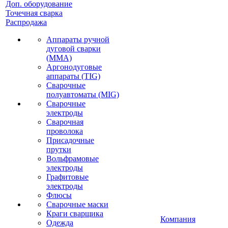
Доп. оборудование
Точечная сварка
Распродажа
Аппараты ручной
дуговой сварки
(MMA)
Аргонодуговые
аппараты (TIG)
Сварочные
полуавтоматы (MIG)
Сварочные
электроды
Сварочная
проволока
Присадочные
прутки
Вольфрамовые
электроды
Графитовые
электроды
Флюсы
Сварочные маски
Краги сварщика
Компания
Одежда