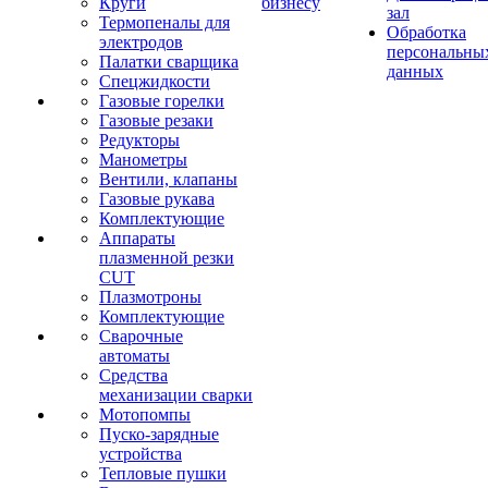
Круги
бизнесу
зал
Термопеналы для
Обработка
электродов
персональны
Палатки сварщика
данных
Спецжидкости
Газовые горелки
Газовые резаки
Редукторы
Манометры
Вентили, клапаны
Газовые рукава
Комплектующие
Аппараты
плазменной резки
CUT
Плазмотроны
Комплектующие
Сварочные
автоматы
Средства
механизации сварки
Мотопомпы
Пуско-зарядные
устройства
Тепловые пушки