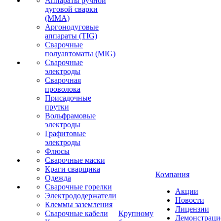
Аппараты ручной
дуговой сварки
(MMA)
Аргонодуговые
аппараты (TIG)
Сварочные
полуавтоматы (MIG)
Сварочные
электроды
Сварочная
проволока
Присадочные
прутки
Вольфрамовые
электроды
Графитовые
электроды
Флюсы
Сварочные маски
Краги сварщика
Компания
Одежда
Сварочные горелки
Акции
Электрододержатели
Новости
Клеммы заземления
Лицензии
Сварочные кабели
Крупному
Демонстрац