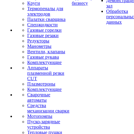
Демонстрац
Круги
бизнесу
зал
Термопеналы для
Обработка
электродов
персональны
Палатки сварщика
данных
Спецжидкости
Газовые горелки
Газовые резаки
Редукторы
Манометры
Вентили, клапаны
Газовые рукава
Комплектующие
Аппараты
плазменной резки
CUT
Плазмотроны
Комплектующие
Сварочные
автоматы
Средства
механизации сварки
Мотопомпы
Пуско-зарядные
устройства
Тепловые пушки