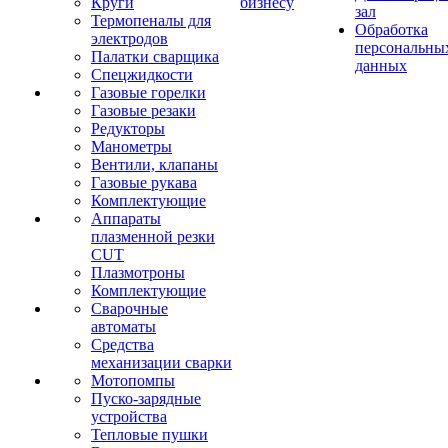
Круги
бизнесу
зал
Термопеналы для
Обработка
электродов
персональны
Палатки сварщика
данных
Спецжидкости
Газовые горелки
Газовые резаки
Редукторы
Манометры
Вентили, клапаны
Газовые рукава
Комплектующие
Аппараты
плазменной резки
CUT
Плазмотроны
Комплектующие
Сварочные
автоматы
Средства
механизации сварки
Мотопомпы
Пуско-зарядные
устройства
Тепловые пушки