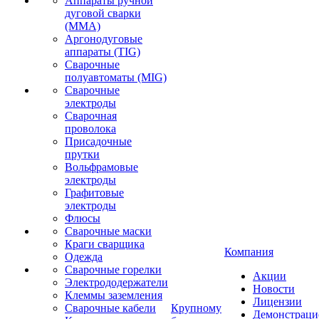
Аппараты ручной
дуговой сварки
(MMA)
Аргонодуговые
аппараты (TIG)
Сварочные
полуавтоматы (MIG)
Сварочные
электроды
Сварочная
проволока
Присадочные
прутки
Вольфрамовые
электроды
Графитовые
электроды
Флюсы
Сварочные маски
Краги сварщика
Компания
Одежда
Сварочные горелки
Акции
Электрододержатели
Новости
Клеммы заземления
Лицензии
Сварочные кабели
Крупному
Демонстрац