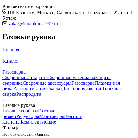
Контактная информация
ПК Квантум, Москва , Саввинская набережная, д.25, стр. 1,
5 этаж
zakaz@quantum-1999.ru
Газовые рукава
Главная
-
Каталог
-
Газосварка
Сварочные аппараты
Сварочные материалы
Защита
сварщика
Сварочные аксессуары
Газосварка
Плазменная
резка
Автоматизация сварки
Доп. оборудование
Точечная
сварка
Распродажа
-
Газовые рукава
Газовые горелки
Газовые
резаки
Редукторы
Манометры
Вентили,
клапаны
Комплектующие
Фильтр
По популярности (убывание)