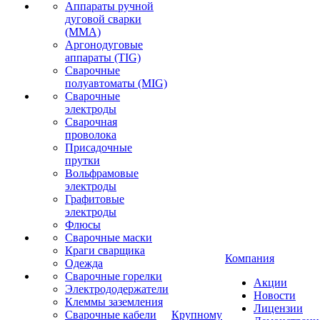
Аппараты ручной
дуговой сварки
(MMA)
Аргонодуговые
аппараты (TIG)
Сварочные
полуавтоматы (MIG)
Сварочные
электроды
Сварочная
проволока
Присадочные
прутки
Вольфрамовые
электроды
Графитовые
электроды
Флюсы
Сварочные маски
Краги сварщика
Компания
Одежда
Сварочные горелки
Акции
Электрододержатели
Новости
Клеммы заземления
Лицензии
Сварочные кабели
Крупному