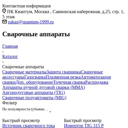
Контактная информация
ПК Квантум, Москва , Саввинская набережная, д.25, стр. 1,
5 этаж
zakaz@quantum-1999.ru
Сварочные аппараты
Главная
-
Каталог
-
Сварочные аппараты
Сварочные материалы
Защита сварщика
Сварочные
аксессуары
Газосварка
Плазменная резка
Автоматизация
сварки
Доп. оборудование
Точечная сварка
Распродажа
Аппараты ручной дуговой сварки (MMA)
Аргонодуговые аппараты (TIG)
Сварочные полуавтоматы (MIG)
Фильтр
По популярности (убывание)
Быстрый просмотр
Быстрый просмотр
Источник сварочного тока
Инвертор ТIG 315 Р