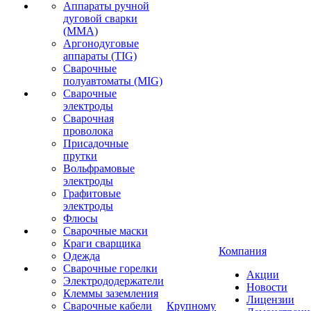
Аппараты ручной
дуговой сварки
(MMA)
Аргонодуговые
аппараты (TIG)
Сварочные
полуавтоматы (MIG)
Сварочные
электроды
Сварочная
проволока
Присадочные
прутки
Вольфрамовые
электроды
Графитовые
электроды
Флюсы
Сварочные маски
Краги сварщика
Компания
Одежда
Сварочные горелки
Акции
Электрододержатели
Новости
Клеммы заземления
Лицензии
Сварочные кабели
Крупному