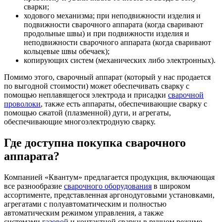
сварки;
ходового механизма; при неподвижности изделия и
подвижности сварочного аппарата (когда сваривают
продольные швы) и при подвижности изделия и
неподвижности сварочного аппарата (когда сваривают
кольцевые швы обечаек);
копирующих систем (механических либо электронных).
Помимо этого, сварочный аппарат (который у нас продается
по выгодной стоимости) может обеспечивать сварку с
помощью неплавящегося электрода и присадки
сварочной
проволоки
, также есть аппараты, обеспечивающие сварку с
помощью сжатой (плазменной) дуги, и агрегаты,
обеспечивающие многоэлектродную сварку.
Где доступна покупка сварочного
аппарата?
Компанией «Квантум» предлагается продукция, включающая
все разнообразие
сварочного оборудования
в широком
ассортименте, представленная аргонодуговыми установками,
агрегатами с полуавтоматическим и полностью
автоматическим режимом управления, а также
системами
газовой
и контактной сварки в ручном режиме.