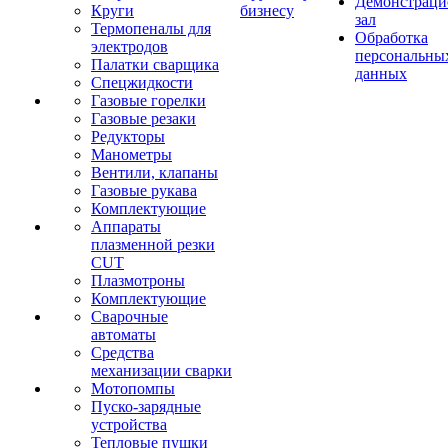
Демонстрац
Круги
бизнесу
зал
Термопеналы для
Обработка
электродов
персональны
Палатки сварщика
данных
Спецжидкости
Газовые горелки
Газовые резаки
Редукторы
Манометры
Вентили, клапаны
Газовые рукава
Комплектующие
Аппараты
плазменной резки
CUT
Плазмотроны
Комплектующие
Сварочные
автоматы
Средства
механизации сварки
Мотопомпы
Пуско-зарядные
устройства
Тепловые пушки