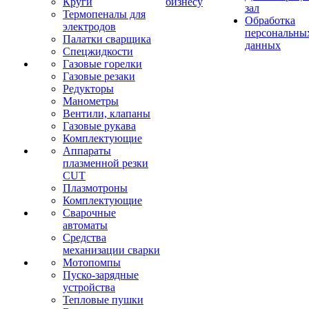
Круги
бизнесу
зал
Термопеналы для
Обработка
электродов
персональны
Палатки сварщика
данных
Спецжидкости
Газовые горелки
Газовые резаки
Редукторы
Манометры
Вентили, клапаны
Газовые рукава
Комплектующие
Аппараты
плазменной резки
CUT
Плазмотроны
Комплектующие
Сварочные
автоматы
Средства
механизации сварки
Мотопомпы
Пуско-зарядные
устройства
Тепловые пушки