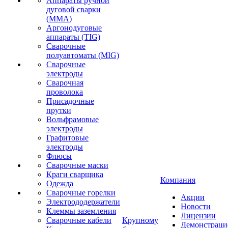
Аппараты ручной
дуговой сварки
(MMA)
Аргонодуговые
аппараты (TIG)
Сварочные
полуавтоматы (MIG)
Сварочные
электроды
Сварочная
проволока
Присадочные
прутки
Вольфрамовые
электроды
Графитовые
электроды
Флюсы
Сварочные маски
Краги сварщика
Компания
Одежда
Сварочные горелки
Акции
Электрододержатели
Новости
Клеммы заземления
Лицензии
Сварочные кабели
Крупному
Демонстрац