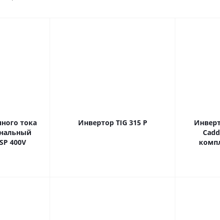
ного тока
Инвертор ТIG 315 Р
Инвер
нальный
Cadd
SP 400V
комп