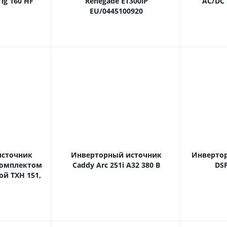
ig 160 HF
Renegade ET300iP
AC/DC 
EU/0445100920
источник
Инверторный источник
Инвертор
 комплектом
Caddy Arc 251i A32 380 В
DSP
ой TХН 151,