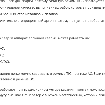
во швов для сварки, поэтому зачастую режим TIG используется 
ючительное качество выполненных работ, которые производят
и большинства металлов и сплавов;
чительно стопроцентный аргон, поэтому не нужно приобретат
а сварки аппарат аргонной сварки может работать на:
C);
C);
C/DC).
иния легко можно сваривать в режиме TIG при токе AC. Если п
ственно в режиме DC.
аботают при традиционном методе касания - контактном, после 
дугу вызывает генератор с высокой частотностью, который вкл