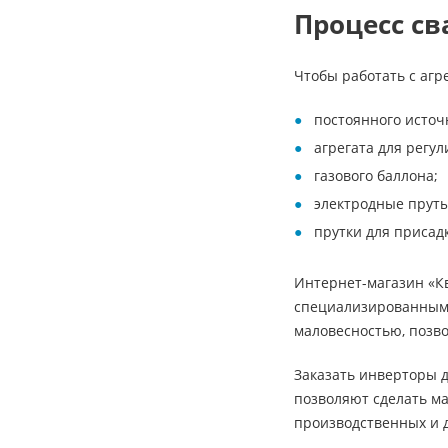
Процесс св
Чтобы работать с агр
постоянного источ
агрегата для регу
газового баллона;
электродные пруты
прутки для присад
Интернет-магазин «К
специализированными
маловесностью, позв
Заказать инверторы д
позволяют сделать ма
производственных и 