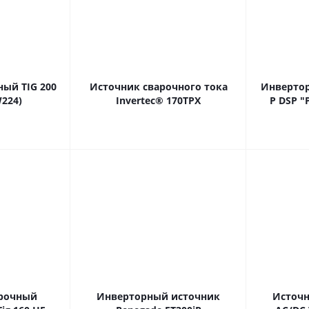
ый TIG 200
Источник сварочного тока
Инвертор
W224)
Invertec® 170TPX
Р DSP "
арочный
Инверторный источник
Источни