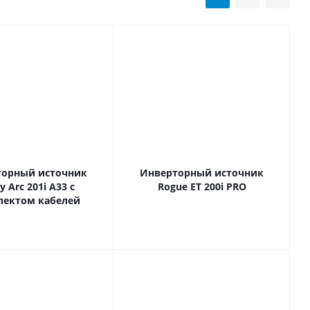
торный источник
Инверторный источник
y Arc 201i А33 с
Rogue ET 200i PRO
лектом кабелей