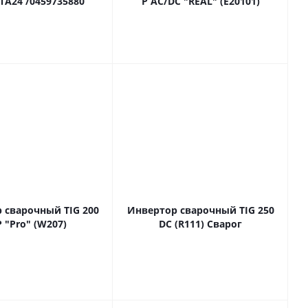
TA24 /0459735880
P AC/DC "REAL" (E20101)
 сварочный TIG 200
Инвертор сварочный TIG 250
 "Pro" (W207)
DC (R111) Сварог