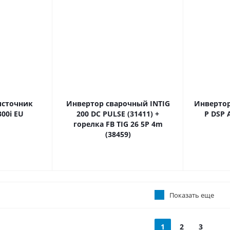
источник
Инвертор сварочный INTIG
Инвертор
300i EU
200 DC PULSE (31411) +
P DSP 
горелка FB TIG 26 5P 4m
(38459)
Показать еще
1
2
3