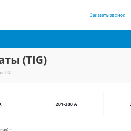
Заказать звонок
ты (TIG)
ы (TIG)
А
201-300 А
ание)