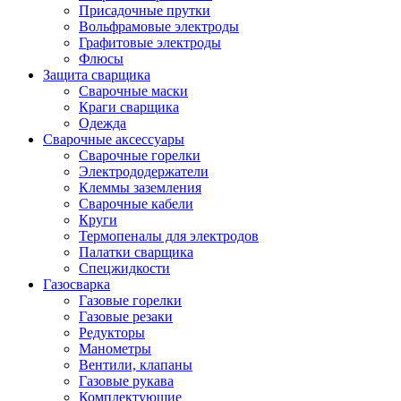
Присадочные прутки
Вольфрамовые электроды
Графитовые электроды
Флюсы
Защита сварщика
Сварочные маски
Краги сварщика
Одежда
Сварочные аксессуары
Сварочные горелки
Электрододержатели
Клеммы заземления
Сварочные кабели
Круги
Термопеналы для электродов
Палатки сварщика
Спецжидкости
Газосварка
Газовые горелки
Газовые резаки
Редукторы
Манометры
Вентили, клапаны
Газовые рукава
Комплектующие