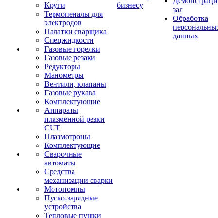
Демонстрац
Круги
бизнесу
зал
Термопеналы для
Обработка
электродов
персональны
Палатки сварщика
данных
Спецжидкости
Газовые горелки
Газовые резаки
Редукторы
Манометры
Вентили, клапаны
Газовые рукава
Комплектующие
Аппараты
плазменной резки
CUT
Плазмотроны
Комплектующие
Сварочные
автоматы
Средства
механизации сварки
Мотопомпы
Пуско-зарядные
устройства
Тепловые пушки