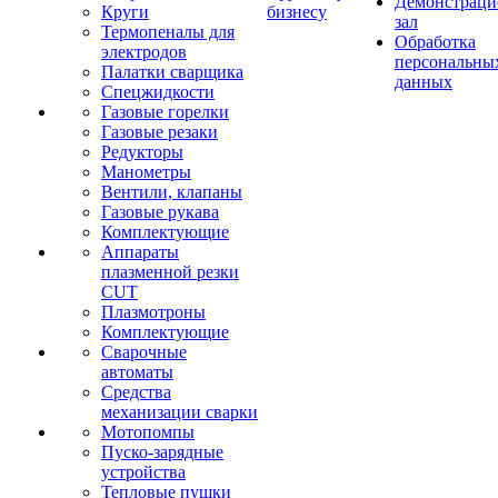
Демонстрац
Круги
бизнесу
зал
Термопеналы для
Обработка
электродов
персональны
Палатки сварщика
данных
Спецжидкости
Газовые горелки
Газовые резаки
Редукторы
Манометры
Вентили, клапаны
Газовые рукава
Комплектующие
Аппараты
плазменной резки
CUT
Плазмотроны
Комплектующие
Сварочные
автоматы
Средства
механизации сварки
Мотопомпы
Пуско-зарядные
устройства
Тепловые пушки