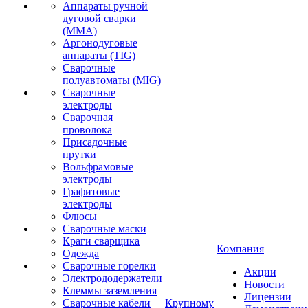
Аппараты ручной
дуговой сварки
(MMA)
Аргонодуговые
аппараты (TIG)
Сварочные
полуавтоматы (MIG)
Сварочные
электроды
Сварочная
проволока
Присадочные
прутки
Вольфрамовые
электроды
Графитовые
электроды
Флюсы
Сварочные маски
Краги сварщика
Компания
Одежда
Сварочные горелки
Акции
Электрододержатели
Новости
Клеммы заземления
Лицензии
Сварочные кабели
Крупному