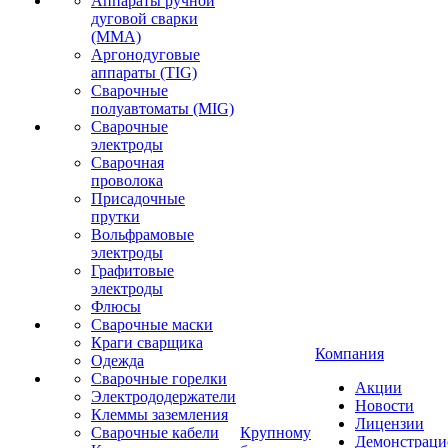
Аппараты ручной
дуговой сварки
(MMA)
Аргонодуговые
аппараты (TIG)
Сварочные
полуавтоматы (MIG)
Сварочные
электроды
Сварочная
проволока
Присадочные
прутки
Вольфрамовые
электроды
Графитовые
электроды
Флюсы
Сварочные маски
Краги сварщика
Компания
Одежда
Сварочные горелки
Акции
Электрододержатели
Новости
Клеммы заземления
Лицензии
Сварочные кабели
Крупному
Демонстрац