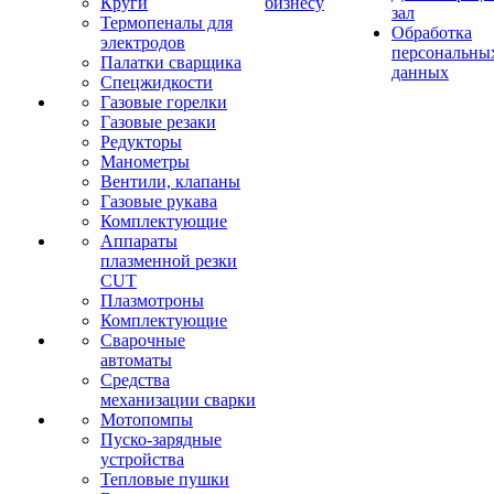
Круги
бизнесу
зал
Термопеналы для
Обработка
электродов
персональны
Палатки сварщика
данных
Спецжидкости
Газовые горелки
Газовые резаки
Редукторы
Манометры
Вентили, клапаны
Газовые рукава
Комплектующие
Аппараты
плазменной резки
CUT
Плазмотроны
Комплектующие
Сварочные
автоматы
Средства
механизации сварки
Мотопомпы
Пуско-зарядные
устройства
Тепловые пушки