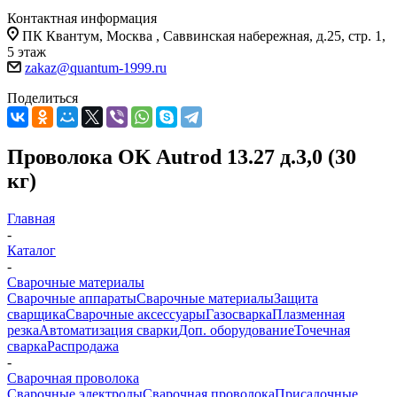
Контактная информация
ПК Квантум, Москва , Саввинская набережная, д.25, стр. 1,
5 этаж
zakaz@quantum-1999.ru
Поделиться
Проволока OK Autrod 13.27 д.3,0 (30
кг)
Главная
-
Каталог
-
Сварочные материалы
Сварочные аппараты
Сварочные материалы
Защита
сварщика
Сварочные аксессуары
Газосварка
Плазменная
резка
Автоматизация сварки
Доп. оборудование
Точечная
сварка
Распродажа
-
Сварочная проволока
Сварочные электроды
Сварочная проволока
Присадочные