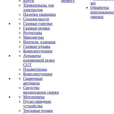
Круги
бизнесу
зал
Термопеналы для
Обработка
электродов
персональны
Палатки сварщика
данных
Спецжидкости
Газовые горелки
Газовые резаки
Редукторы
Манометры
Вентили, клапаны
Газовые рукава
Комплектующие
Аппараты
плазменной резки
CUT
Плазмотроны
Комплектующие
Сварочные
автоматы
Средства
механизации сварки
Мотопомпы
Пуско-зарядные
устройства
Тепловые пушки