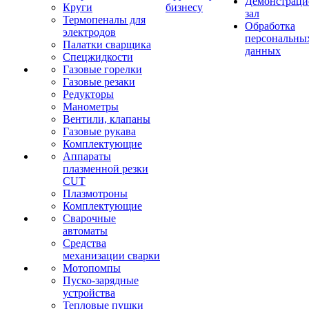
Демонстрац
Круги
бизнесу
зал
Термопеналы для
Обработка
электродов
персональны
Палатки сварщика
данных
Спецжидкости
Газовые горелки
Газовые резаки
Редукторы
Манометры
Вентили, клапаны
Газовые рукава
Комплектующие
Аппараты
плазменной резки
CUT
Плазмотроны
Комплектующие
Сварочные
автоматы
Средства
механизации сварки
Мотопомпы
Пуско-зарядные
устройства
Тепловые пушки