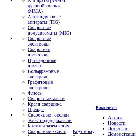
Аппараты ручной
дуговой сварки
(MMA)
Аргонодуговые
аппараты (TIG)
Сварочные
полуавтоматы (MIG)
Сварочные
электроды
Сварочная
проволока
Присадочные
прутки
Вольфрамовые
электроды
Графитовые
электроды
Флюсы
Сварочные маски
Краги сварщика
Компания
Одежда
Сварочные горелки
Акции
Электрододержатели
Новости
Клеммы заземления
Лицензии
Сварочные кабели
Крупному
Демонстрац