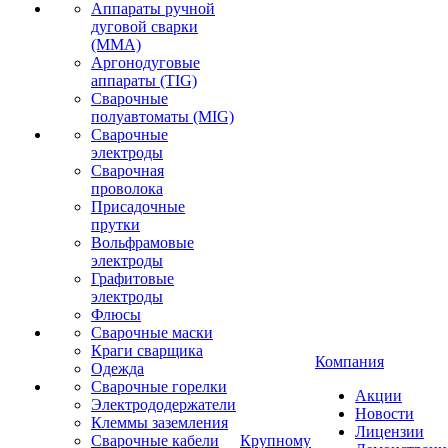
Аппараты ручной
дуговой сварки
(MMA)
Аргонодуговые
аппараты (TIG)
Сварочные
полуавтоматы (MIG)
Сварочные
электроды
Сварочная
проволока
Присадочные
прутки
Вольфрамовые
электроды
Графитовые
электроды
Флюсы
Сварочные маски
Краги сварщика
Компания
Одежда
Сварочные горелки
Акции
Электрододержатели
Новости
Клеммы заземления
Лицензии
Сварочные кабели
Крупному