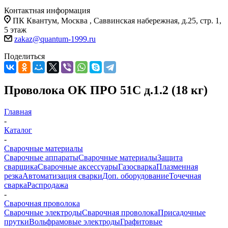
Контактная информация
ПК Квантум, Москва , Саввинская набережная, д.25, стр. 1,
5 этаж
zakaz@quantum-1999.ru
Поделиться
Проволока OK ПРО 51С д.1.2 (18 кг)
Главная
-
Каталог
-
Сварочные материалы
Сварочные аппараты
Сварочные материалы
Защита
сварщика
Сварочные аксессуары
Газосварка
Плазменная
резка
Автоматизация сварки
Доп. оборудование
Точечная
сварка
Распродажа
-
Сварочная проволока
Сварочные электроды
Сварочная проволока
Присадочные
прутки
Вольфрамовые электроды
Графитовые