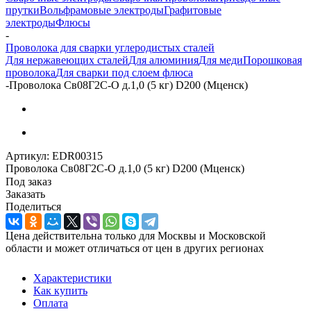
прутки
Вольфрамовые электроды
Графитовые
электроды
Флюсы
-
Проволока для сварки углеродистых сталей
Для нержавеющих сталей
Для алюминия
Для меди
Порошковая
проволока
Для сварки под слоем флюса
-
Проволока Св08Г2С-О д.1,0 (5 кг) D200 (Мценск)
Артикул:
EDR00315
Проволока Св08Г2С-О д.1,0 (5 кг) D200 (Мценск)
Под заказ
Заказать
Поделиться
Цена действительна только для Москвы и Московской
области и может отличаться от цен в других регионах
Характеристики
Как купить
Оплата