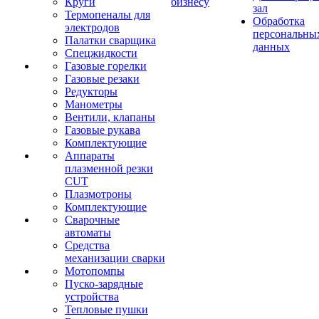
Круги
бизнесу
зал
Термопеналы для
Обработка
электродов
персональны
Палатки сварщика
данных
Спецжидкости
Газовые горелки
Газовые резаки
Редукторы
Манометры
Вентили, клапаны
Газовые рукава
Комплектующие
Аппараты
плазменной резки
CUT
Плазмотроны
Комплектующие
Сварочные
автоматы
Средства
механизации сварки
Мотопомпы
Пуско-зарядные
устройства
Тепловые пушки