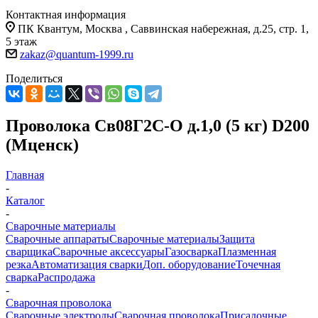
Контактная информация
ПК Квантум, Москва , Саввинская набережная, д.25, стр. 1,
5 этаж
zakaz@quantum-1999.ru
Поделиться
Проволока Св08Г2С-О д.1,0 (5 кг) D200
(Мценск)
Главная
-
Каталог
-
Сварочные материалы
Сварочные аппараты
Сварочные материалы
Защита
сварщика
Сварочные аксессуары
Газосварка
Плазменная
резка
Автоматизация сварки
Доп. оборудование
Точечная
сварка
Распродажа
-
Сварочная проволока
Сварочные электроды
Сварочная проволока
Присадочные