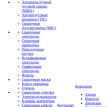
Аппараты ручной
дуговой сварки
(MMA)
Аргонодуговые
аппараты (TIG)
Сварочные
полуавтоматы (MIG)
Сварочные
электроды
Сварочная
проволока
Присадочные
прутки
Вольфрамовые
электроды
Графитовые
электроды
Флюсы
Сварочные маски
Краги сварщика
Компания
Одежда
Сварочные горелки
Акции
Электрододержатели
Новости
Клеммы заземления
Лицензии
Сварочные кабели
Крупному