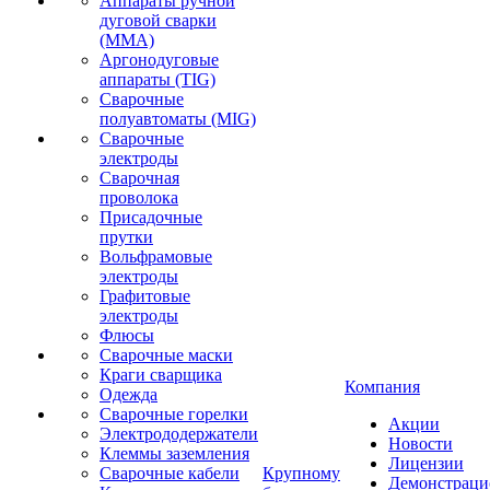
Аппараты ручной
дуговой сварки
(MMA)
Аргонодуговые
аппараты (TIG)
Сварочные
полуавтоматы (MIG)
Сварочные
электроды
Сварочная
проволока
Присадочные
прутки
Вольфрамовые
электроды
Графитовые
электроды
Флюсы
Сварочные маски
Краги сварщика
Компания
Одежда
Сварочные горелки
Акции
Электрододержатели
Новости
Клеммы заземления
Лицензии
Сварочные кабели
Крупному
Демонстрац