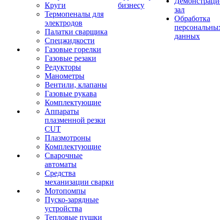
Демонстрац
Круги
бизнесу
зал
Термопеналы для
Обработка
электродов
персональны
Палатки сварщика
данных
Спецжидкости
Газовые горелки
Газовые резаки
Редукторы
Манометры
Вентили, клапаны
Газовые рукава
Комплектующие
Аппараты
плазменной резки
CUT
Плазмотроны
Комплектующие
Сварочные
автоматы
Средства
механизации сварки
Мотопомпы
Пуско-зарядные
устройства
Тепловые пушки